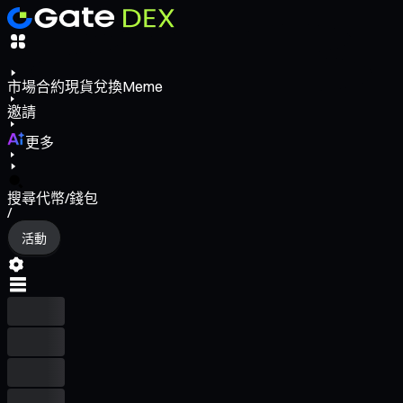
市場
合約
現貨
兌換
Meme
邀請
更多
搜尋代幣/錢包
/
活動