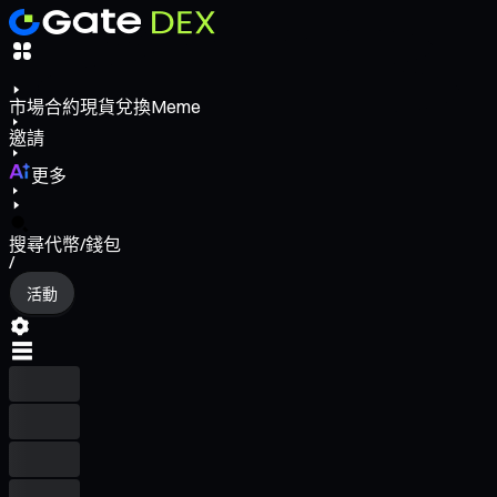
市場
合約
現貨
兌換
Meme
邀請
更多
搜尋代幣/錢包
/
活動