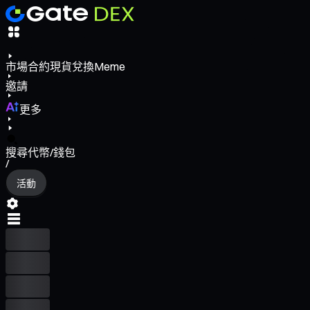
市場
合約
現貨
兌換
Meme
邀請
更多
搜尋代幣/錢包
/
活動