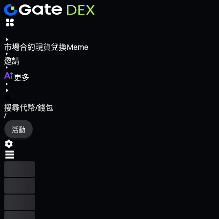
市場
合約
現貨
兌換
Meme
邀請
更多
搜尋代幣/錢包
/
活動