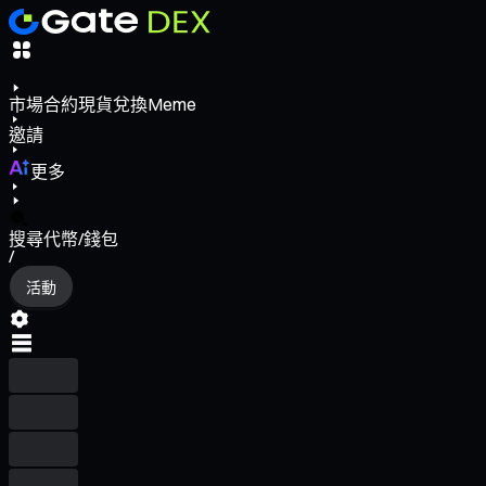
市場
合約
現貨
兌換
Meme
邀請
更多
搜尋代幣/錢包
/
活動