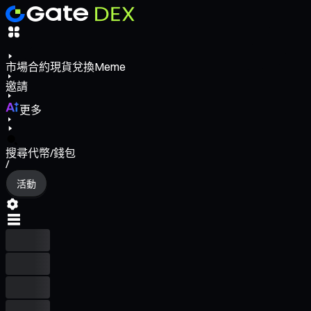
市場
合約
現貨
兌換
Meme
邀請
更多
搜尋代幣/錢包
/
活動