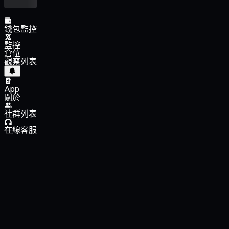
錢包監控
監控
倉位
觀察列表
App
關於
社群列表
在線客服