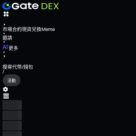
市場
合約
現貨
兌換
Meme
邀請
更多
搜尋代幣/錢包
/
活動