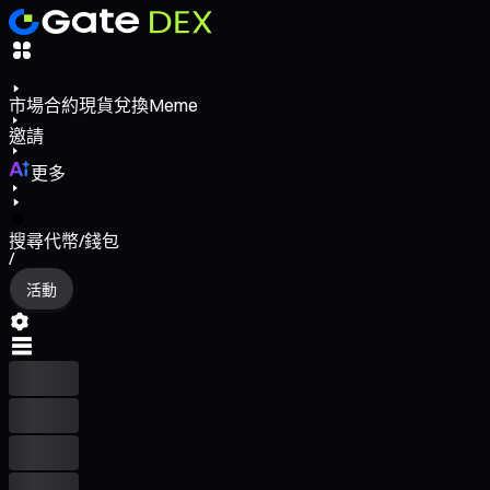
市場
合約
現貨
兌換
Meme
邀請
更多
搜尋代幣/錢包
/
活動