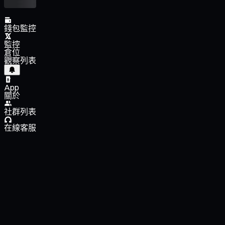
錢包監控
監控
倉位
觀察列表
App
關於
社群列表
在線客服