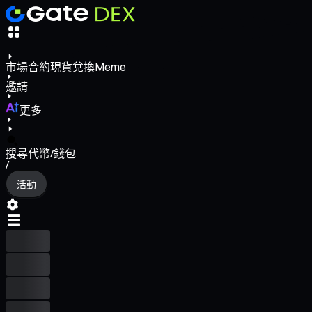
市場
合約
現貨
兌換
Meme
邀請
更多
搜尋代幣/錢包
/
活動