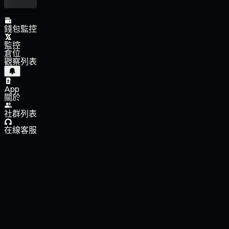
錢包監控
監控
倉位
觀察列表
App
關於
社群列表
在線客服