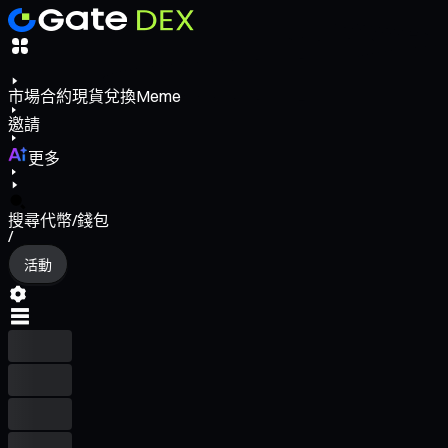
市場
合約
現貨
兌換
Meme
邀請
更多
搜尋代幣/錢包
/
活動