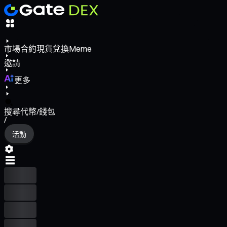
市場
合約
現貨
兌換
Meme
邀請
更多
搜尋代幣/錢包
/
活動