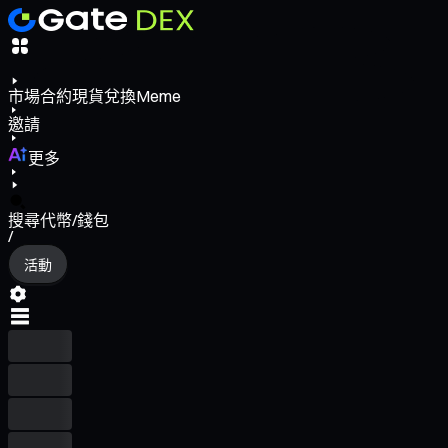
市場
合約
現貨
兌換
Meme
邀請
更多
搜尋代幣/錢包
/
活動