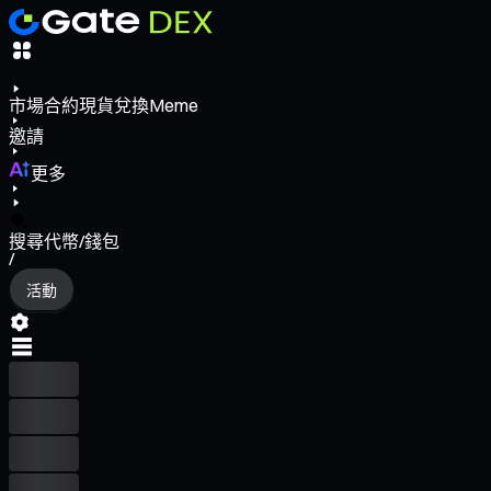
市場
合約
現貨
兌換
Meme
邀請
更多
搜尋代幣/錢包
/
活動