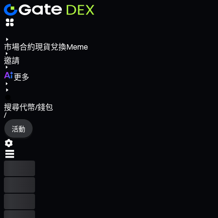
市場
合約
現貨
兌換
Meme
邀請
更多
搜尋代幣/錢包
/
活動