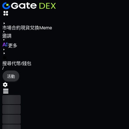
市場
合約
現貨
兌換
Meme
邀請
更多
搜尋代幣/錢包
/
活動