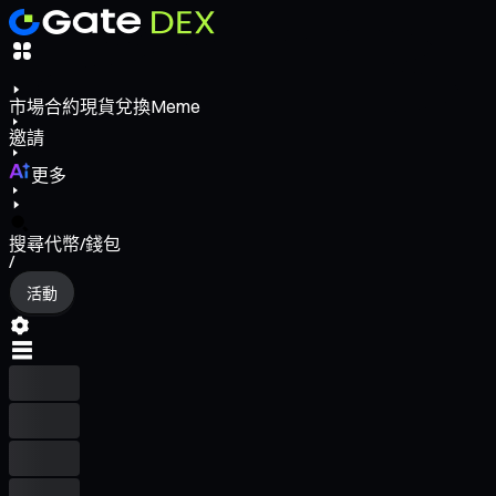
市場
合約
現貨
兌換
Meme
邀請
更多
搜尋代幣/錢包
/
活動