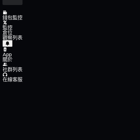
錢包監控
監控
倉位
觀察列表
App
關於
社群列表
在線客服