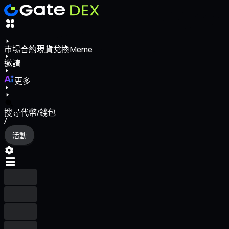
市場
合約
現貨
兌換
Meme
邀請
更多
搜尋代幣/錢包
/
活動