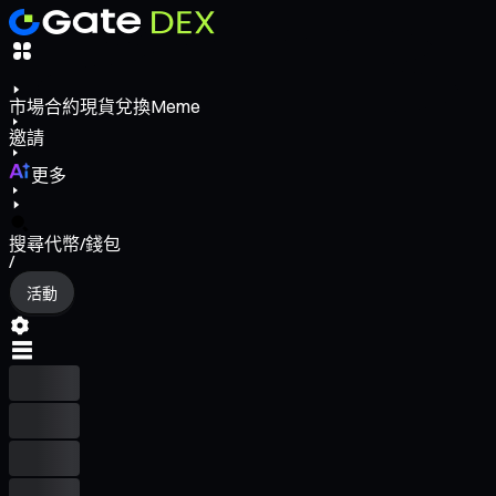
市場
合約
現貨
兌換
Meme
邀請
更多
搜尋代幣/錢包
/
活動