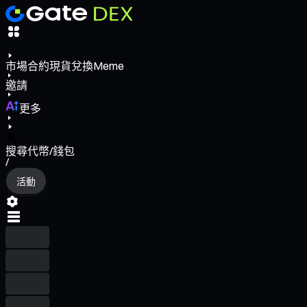
市場
合約
現貨
兌換
Meme
邀請
更多
搜尋代幣/錢包
/
活動