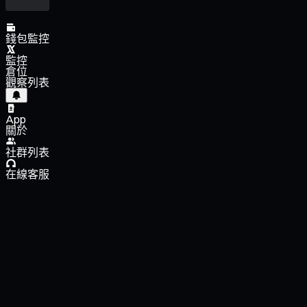
錢包監控
監控
倉位
觀察列表
App
關於
社群列表
在線客服