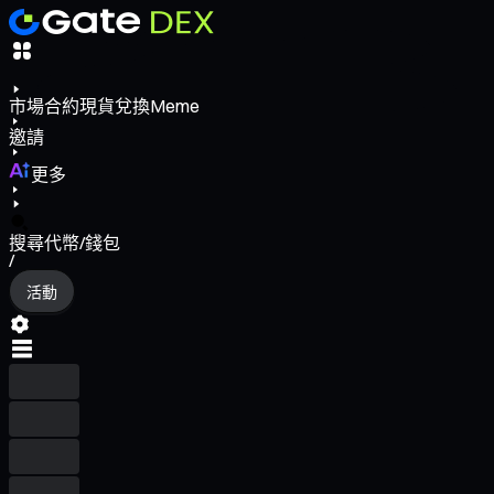
市場
合約
現貨
兌換
Meme
邀請
更多
搜尋代幣/錢包
/
活動