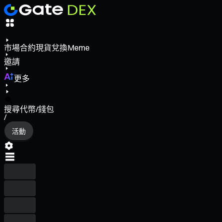
市場
合約
現貨
兌換
Meme
邀請
更多
搜尋代幣/錢包
/
活動