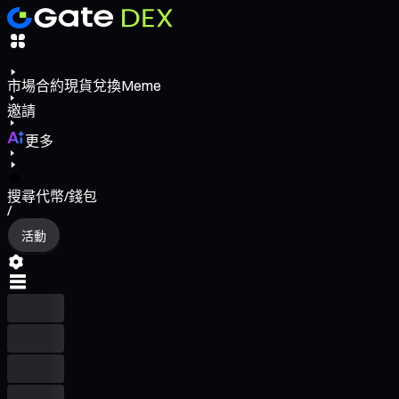
市場
合約
現貨
兌換
Meme
邀請
更多
搜尋代幣/錢包
/
活動