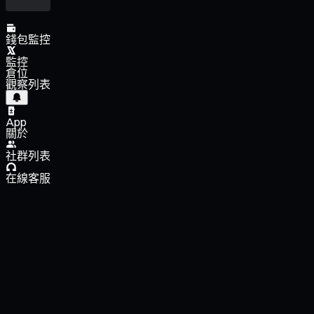
錢包監控
監控
倉位
觀察列表
App
關於
社群列表
在線客服