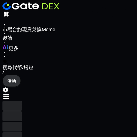
市場
合約
現貨
兌換
Meme
邀請
更多
搜尋代幣/錢包
/
活動