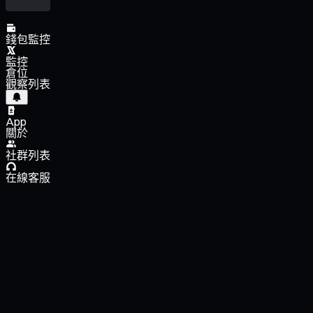
錢包監控
監控
倉位
觀察列表
App
關於
社群列表
在線客服