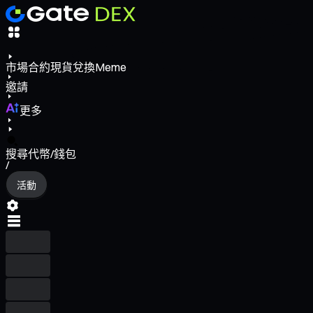
市場
合約
現貨
兌換
Meme
邀請
更多
搜尋代幣/錢包
/
活動