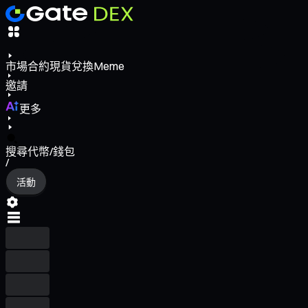
市場
合約
現貨
兌換
Meme
邀請
更多
搜尋代幣/錢包
/
活動