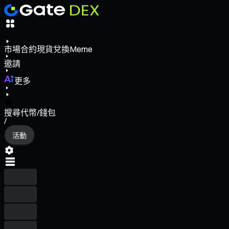
市場
合約
現貨
兌換
Meme
邀請
更多
搜尋代幣/錢包
/
活動