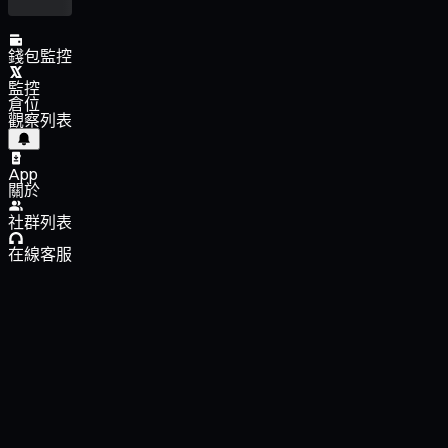
錢包監控
監控
倉位
觀察列表
App
關於
社群列表
在線客服