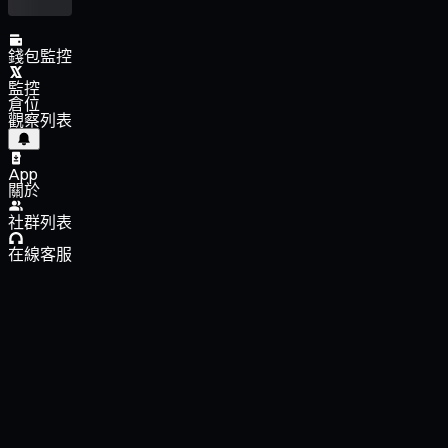
錢包監控
監控
倉位
觀察列表
App
關於
社群列表
在線客服