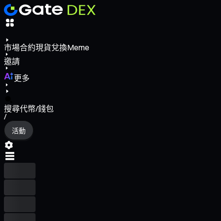
市場
合約
現貨
兌換
Meme
邀請
更多
搜尋代幣/錢包
/
活動