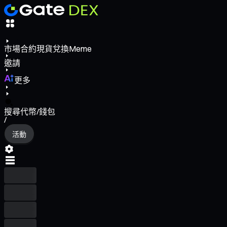
市場
合約
現貨
兌換
Meme
邀請
更多
搜尋代幣/錢包
/
活動