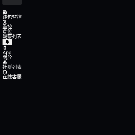
錢包監控
監控
倉位
觀察列表
App
關於
社群列表
在線客服