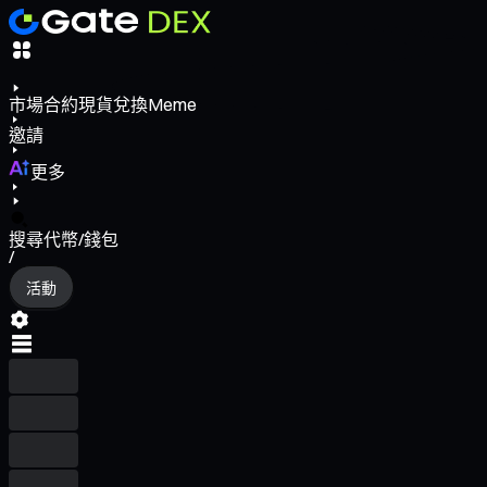
市場
合約
現貨
兌換
Meme
邀請
更多
搜尋代幣/錢包
/
活動