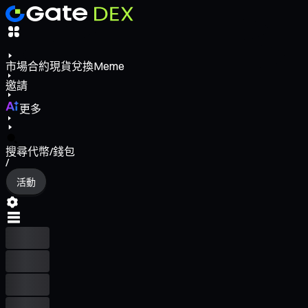
市場
合約
現貨
兌換
Meme
邀請
更多
搜尋代幣/錢包
/
活動