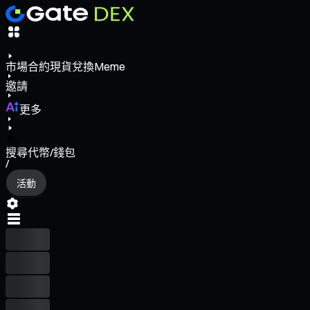
市場
合約
現貨
兌換
Meme
邀請
更多
搜尋代幣/錢包
/
活動