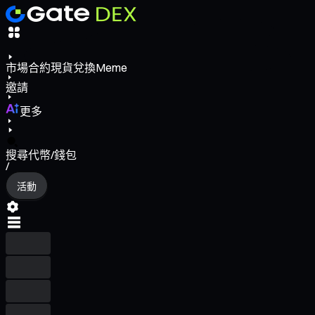
市場
合約
現貨
兌換
Meme
邀請
更多
搜尋代幣/錢包
/
活動