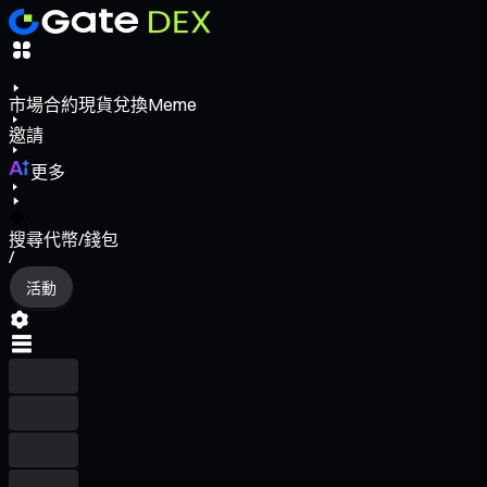
市場
合約
現貨
兌換
Meme
邀請
更多
搜尋代幣/錢包
/
活動