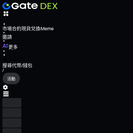
市場
合約
現貨
兌換
Meme
邀請
更多
搜尋代幣/錢包
/
活動