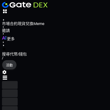
市場
合約
現貨
兌換
Meme
邀請
更多
搜尋代幣/錢包
/
活動