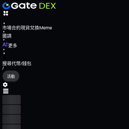
市場
合約
現貨
兌換
Meme
邀請
更多
搜尋代幣/錢包
/
活動