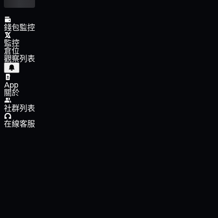
錢包監控
監控
倉位
觀察列表
App
關於
社群列表
在線客服