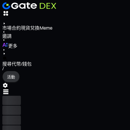
市場
合約
現貨
兌換
Meme
邀請
更多
搜尋代幣/錢包
/
活動