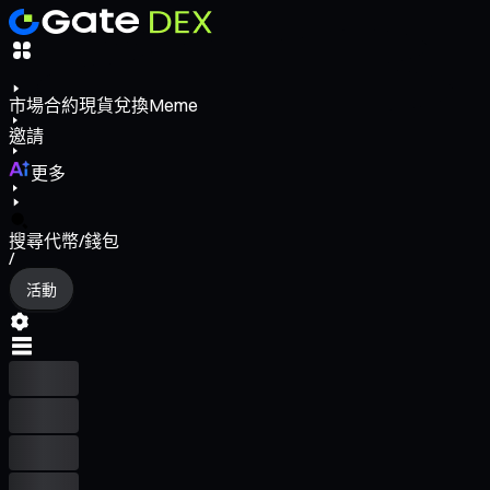
市場
合約
現貨
兌換
Meme
邀請
更多
搜尋代幣/錢包
/
活動