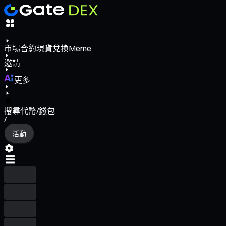
市場
合約
現貨
兌換
Meme
邀請
更多
搜尋代幣/錢包
/
活動