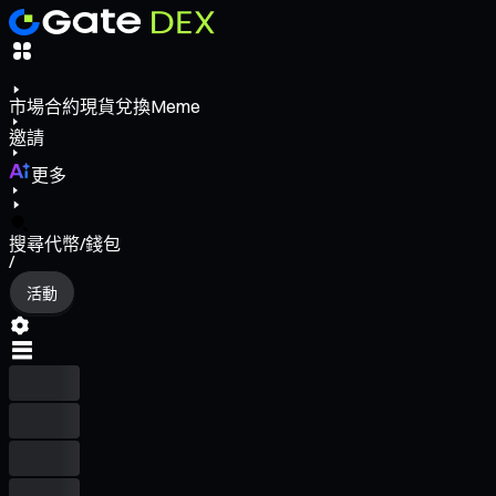
市場
合約
現貨
兌換
Meme
邀請
更多
搜尋代幣/錢包
/
活動