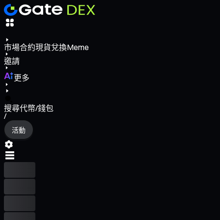
市場
合約
現貨
兌換
Meme
邀請
更多
搜尋代幣/錢包
/
活動