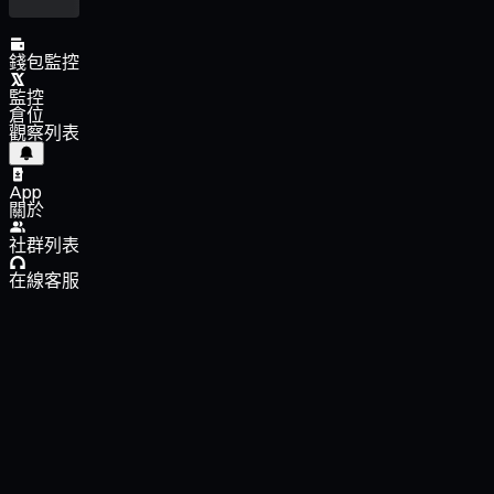
錢包監控
監控
倉位
觀察列表
App
關於
社群列表
在線客服