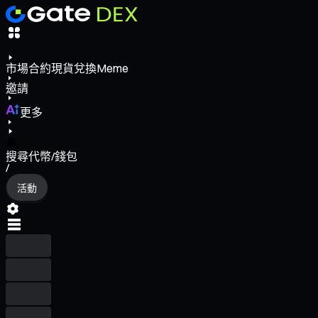
市場
合約
現貨
兌換
Meme
邀請
更多
搜尋代幣/錢包
/
活動