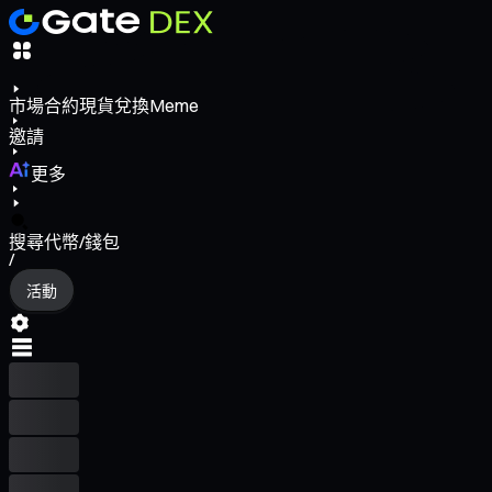
市場
合約
現貨
兌換
Meme
邀請
更多
搜尋代幣/錢包
/
活動