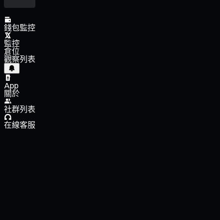
錢包監控
監控
倉位
觀察列表
App
關於
社群列表
在線客服