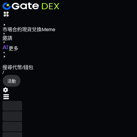
市場
合約
現貨
兌換
Meme
邀請
更多
搜尋代幣/錢包
/
活動