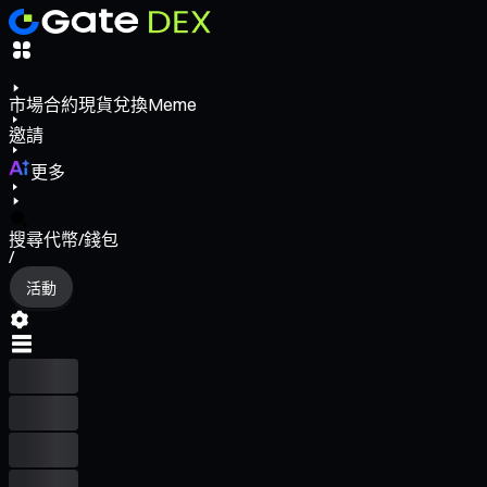
市場
合約
現貨
兌換
Meme
邀請
更多
搜尋代幣/錢包
/
活動