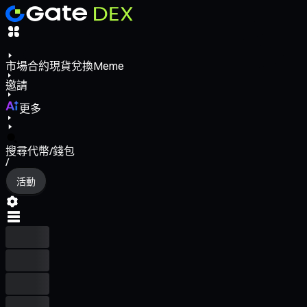
市場
合約
現貨
兌換
Meme
邀請
更多
搜尋代幣/錢包
/
活動