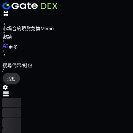
市場
合約
現貨
兌換
Meme
邀請
更多
搜尋代幣/錢包
/
活動