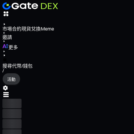
市場
合約
現貨
兌換
Meme
邀請
更多
搜尋代幣/錢包
/
活動