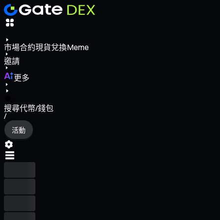
市場
合約
現貨
兌換
Meme
邀請
更多
搜尋代幣/錢包
/
活動