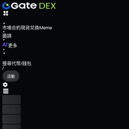
市場
合約
現貨
兌換
Meme
邀請
更多
搜尋代幣/錢包
/
活動